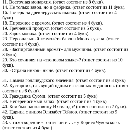
11. Восточная монархия. (ответ состоит из 8 букв).
14. Не только завод, но и фабрика. (ответ состоит из 11 букв).
16. Почерк на древнерусских иконах. (ответ состоит из 4
букв).
18. Пирожное с кремом. (ответ состоит из 4 букв).
19. Гречневый продукт. (ответ состоит из 5 букв).
20. Зарок монаха. (ответ состоит из 4 букв).
23. Персональный «самолёт» барона Мюнхгаузена. (ответ
состоит из 4 букв).
28. «Заспиртованный аромат» для мужчины. (ответ состоит из
8 букв).
29. Кто сочиняет на «эзоповом языке»? (ответ состоит из 10
букв).
30. «Страна инков» ныне. (ответ состоит из 4 букв).
31. Памела голливудского значения. (ответ состоит из 8 букв).
32. Кустарник, слывущий одним из главных медоносов. (ответ
состоит из 6 букв).
33. Гражданка Суоми. (ответ состоит из 5 букв).
34. Непереносимый запах. (ответ состоит из 4 букв).
40. Кем был наполовину Ихтиандр? (ответ состоит из 7 букв).
42. Царица с лицом Элизабет Тейлор. (ответ состоит из 9
букв).
43. Стихотворение «Топтыгин и …» у Корнея Чуковского.
(ответ состоит из 4 букв).