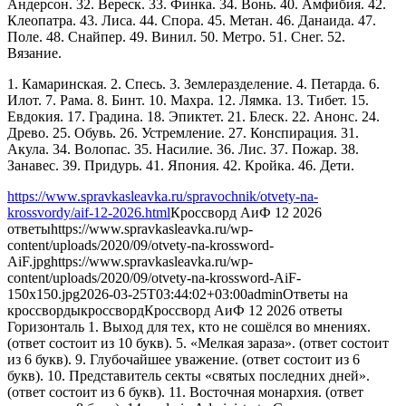
Андерсон. 32. Вереск. 33. Финка. 34. Вонь. 40. Амфибия. 42.
Клеопатра. 43. Лиса. 44. Спора. 45. Метан. 46. Данаида. 47.
Поле. 48. Снайпер. 49. Винил. 50. Метро. 51. Снег. 52.
Вязание.
1. Камаринская. 2. Спесь. 3. Землеразделение. 4. Петарда. 6.
Илот. 7. Рама. 8. Бинт. 10. Махра. 12. Лямка. 13. Тибет. 15.
Евдокия. 17. Градина. 18. Эпиктет. 21. Блеск. 22. Анонс. 24.
Древо. 25. Обувь. 26. Устремление. 27. Конспирация. 31.
Акула. 34. Волопас. 35. Насилие. 36. Лис. 37. Пожар. 38.
Занавес. 39. Придурь. 41. Япония. 42. Кройка. 46. Дети.
https://www.spravkasleavka.ru/spravochnik/otvety-na-
krossvordy/aif-12-2026.html
Кроссворд АиФ 12 2026
ответы
https://www.spravkasleavka.ru/wp-
content/uploads/2020/09/otvety-na-krossword-
AiF.jpg
https://www.spravkasleavka.ru/wp-
content/uploads/2020/09/otvety-na-krossword-AiF-
150x150.jpg
2026-03-25T03:44:02+03:00
admin
Ответы на
кроссворды
кроссворд
Кроссворд АиФ 12 2026 ответы
Горизонталь 1. Выход для тех, кто не сошёлся во мнениях.
(ответ состоит из 10 букв). 5. «Мелкая зараза». (ответ состоит
из 6 букв). 9. Глубочайшее уважение. (ответ состоит из 6
букв). 10. Представитель секты «святых последних дней».
(ответ состоит из 6 букв). 11. Восточная монархия. (ответ