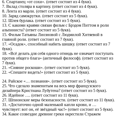
6. Спартанец «от сохи». (ответ состоит из 4 букв).
7. Вклад столяра в картину. (ответ состоит из 4 букв).
8. Лента из марли. (ответ состоит из 4 букв).
10. Заряд самокрутки. (ответ состоит из 5 букв).
12. Шлея бурлака. (ответ состоит из 5 букв).
13. С какими краями связан фильм с Брэдом Питтом в роли
альпиниста? (ответ состоит из 5 букв).
15. Фильм Татьяны Лиозновой с Людмилой Хитяевой в
главной роли. (ответ состоит из 7 букв).
17. «Осадок», способный набить шишку. (ответ состоит из 7
букв).
18. «Всё делать для себя одного отнюдь не означает поступать
против общего блага» (античный философ). (ответ состоит из
7 букв).
21. «Сияние роскоши». (ответ состоит из 5 букв).
22. «Спешите видеть!» (ответ состоит из 5 букв).
24. Райское «… познания». (ответ состоит из 5 букв).
25. Что сделало знаменитым на весь мир французского
дизайнера Кристиана Лубутена? (ответ состоит из 5 букв).
26. Идейное …. (ответ состоит из 11 букв).
27. Шпионские меры безопасности. (ответ состоит из 11 букв).
31. «Достаточно одной маленькой капли крови, и …
чувствует: вот он, её звёздный час!» (ответ состоит из 5 букв).
34. Какое созвездие древние греки окрестили Стражем