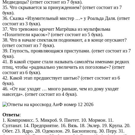
Медведицы? (ответ состоит из 7 букв).
35. Что скрывается за принуждением? (ответ состоит из 7
букв).
36. Сказка «Изумительный мистер …» у Роальда Даля. (ответ
состоит из 3 букв).
37. Что тревожно кричит Матрёшка из мультфильма
«Похитители красок»? (ответ состоит из 5 букв).
38. Что в начале спектакля поднимают, а в конце опускают?
(ответ состоит из 7 букв).
39. Глупость, проявляющаяся приступами. (ответ состоит из 7
букв).
41. В какой стране стали называть самолёты именами редких
птиц, чтобы «радикально увеличить их поголовье»? (ответ
состоит из 6 букв).
42. Какой этап предшествует шитью? (ответ состоит из 6
букв).
46. «От нас уходят … много раньше, чем из дому уходят
навсегда». (ответ состоит из 4 букв).
Ответы
:
1. Компромисс. 5. Микроб. 9. Пиетет. 10. Мормон. 11.
Султанат. 14. Предприятие. 16. Вязь. 18. Эклер. 19. Крупа. 20.
Обет. 23. Ядро. 28. Одеколон. 29. Баснописец. 30. Перу. 31.