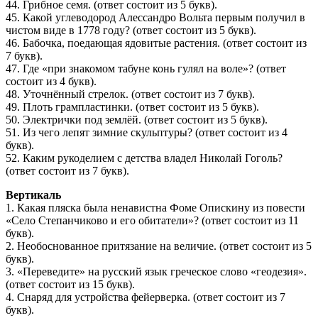
44. Грибное семя. (ответ состоит из 5 букв).
45. Какой углеводород Алессандро Вольта первым получил в
чистом виде в 1778 году? (ответ состоит из 5 букв).
46. Бабочка, поедающая ядовитые растения. (ответ состоит из
7 букв).
47. Где «при знакомом табуне конь гулял на воле»? (ответ
состоит из 4 букв).
48. Уточнённый стрелок. (ответ состоит из 7 букв).
49. Плоть грампластинки. (ответ состоит из 5 букв).
50. Электрички под землёй. (ответ состоит из 5 букв).
51. Из чего лепят зимние скульптуры? (ответ состоит из 4
букв).
52. Каким рукоделием с детства владел Николай Гоголь?
(ответ состоит из 7 букв).
Вертикаль
1. Какая пляска была ненавистна Фоме Опискину из повести
«Село Степанчиково и его обитатели»? (ответ состоит из 11
букв).
2. Необоснованное притязание на величие. (ответ состоит из 5
букв).
3. «Переведите» на русский язык греческое слово «геодезия».
(ответ состоит из 15 букв).
4. Снаряд для устройства фейерверка. (ответ состоит из 7
букв).