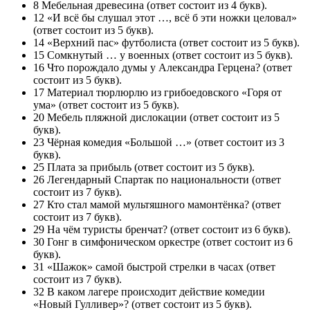
8 Мебельная древесина (ответ состоит из 4 букв).
12 «И всё бы слушал этот …, всё б эти ножки целовал»
(ответ состоит из 5 букв).
14 «Верхний пас» футболиста (ответ состоит из 5 букв).
15 Сомкнутый … у военных (ответ состоит из 5 букв).
16 Что порождало думы у Александра Герцена? (ответ
состоит из 5 букв).
17 Материал тюрлюрлю из грибоедовского «Горя от
ума» (ответ состоит из 5 букв).
20 Мебель пляжной дислокации (ответ состоит из 5
букв).
23 Чёрная комедия «Большой …» (ответ состоит из 3
букв).
25 Плата за прибыль (ответ состоит из 5 букв).
26 Легендарный Спартак по национальности (ответ
состоит из 7 букв).
27 Кто стал мамой мультяшного мамонтёнка? (ответ
состоит из 7 букв).
29 На чём туристы бренчат? (ответ состоит из 6 букв).
30 Гонг в симфоническом оркестре (ответ состоит из 6
букв).
31 «Шажок» самой быстрой стрелки в часах (ответ
состоит из 7 букв).
32 В каком лагере происходит действие комедии
«Новый Гулливер»? (ответ состоит из 5 букв).