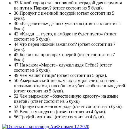
33 Какой город стал основной преградой для вермахта
на пути к Парижу? (ответ состоит из 5 букв).
36 Продукт с именной посудой (ответ состоит из 5
букв).
30 «Разделитель» дачных участков (ответ состоит из 5
букв).
42 «Клади … густо, в амбаре не будет пусто» (ответ
состоит из 5 букв).
44 Что перед иконой зажигают? (ответ состоит из 7
букв).
45 Боевик на просторах прерий (ответ состоит из 7
букв).
47 На каком «Марате» служил дядя Стёпа? (ответ
состоит из 6 букв).
49 Чем машет птица? (ответ состоит из 5 букв).
50 Американский зверь, чьих самцов считают очень
плохими отцами, способными убить собственных детей
(ответ состоит из 5 букв).
52 Чем выражают «божественную красоту» на языке
цветов? (ответ состоит из 5 букв).
53 Продукты в женском роде (ответ состоит из 5 букв).
55 Венера у индусов (ответ состоит из 4 букв).
56 Трофей охотника (ответ состоит из 4 букв).