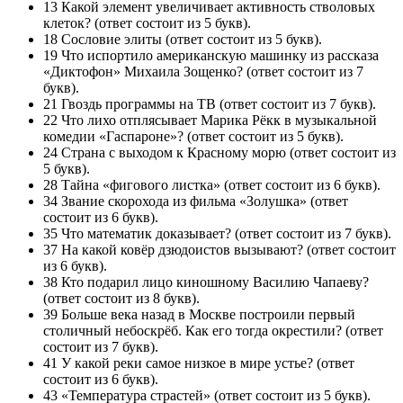
13 Какой элемент увеличивает активность стволовых
клеток? (ответ состоит из 5 букв).
18 Сословие элиты (ответ состоит из 5 букв).
19 Что испортило американскую машинку из рассказа
«Диктофон» Михаила Зощенко? (ответ состоит из 7
букв).
21 Гвоздь программы на TВ (ответ состоит из 7 букв).
22 Что лихо отплясывает Марика Рёкк в музыкальной
комедии «Гаспароне»? (ответ состоит из 5 букв).
24 Страна с выходом к Красному морю (ответ состоит из
5 букв).
28 Тайна «фигового листка» (ответ состоит из 6 букв).
34 Звание скорохода из фильма «Золушка» (ответ
состоит из 6 букв).
35 Что математик доказывает? (ответ состоит из 7 букв).
37 На какой ковёр дзюдоистов вызывают? (ответ состоит
из 6 букв).
38 Кто подарил лицо киношному Василию Чапаеву?
(ответ состоит из 8 букв).
39 Больше века назад в Москве построили первый
столичный небоскрёб. Как его тогда окрестили? (ответ
состоит из 7 букв).
41 У какой реки самое низкое в мире устье? (ответ
состоит из 6 букв).
43 «Температура страстей» (ответ состоит из 5 букв).