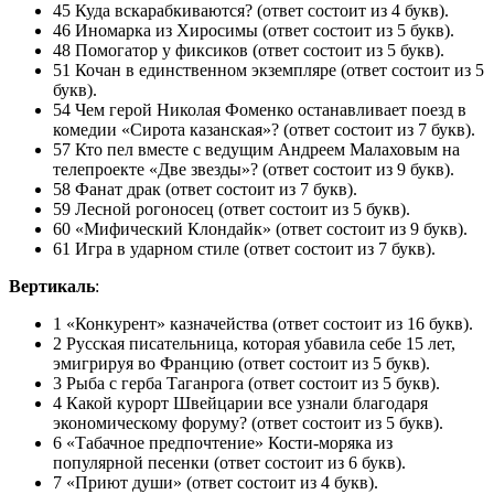
45 Куда вскарабкиваются? (ответ состоит из 4 букв).
46 Иномарка из Хиросимы (ответ состоит из 5 букв).
48 Помогатор у фиксиков (ответ состоит из 5 букв).
51 Кочан в единственном экземпляре (ответ состоит из 5
букв).
54 Чем герой Николая Фоменко останавливает поезд в
комедии «Сирота казанская»? (ответ состоит из 7 букв).
57 Кто пел вместе с ведущим Андреем Малаховым на
телепроекте «Две звезды»? (ответ состоит из 9 букв).
58 Фанат драк (ответ состоит из 7 букв).
59 Лесной рогоносец (ответ состоит из 5 букв).
60 «Мифический Клондайк» (ответ состоит из 9 букв).
61 Игра в ударном стиле (ответ состоит из 7 букв).
Вертикаль
:
1 «Конкурент» казначейства (ответ состоит из 16 букв).
2 Русская писательница, которая убавила себе 15 лет,
эмигрируя во Францию (ответ состоит из 5 букв).
3 Рыба с герба Таганрога (ответ состоит из 5 букв).
4 Какой курорт Швейцарии все узнали благодаря
экономическому форуму? (ответ состоит из 5 букв).
6 «Табачное предпочтение» Кости-моряка из
популярной песенки (ответ состоит из 6 букв).
7 «Приют души» (ответ состоит из 4 букв).