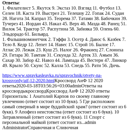
Ответы
:
1. Филателист 5. Якутск 9. Экстаз 10. Взгляд 11. Футбол 13.
Селен 18. Каста 19. Выстрел 21. Телешоу 22. Гопак 24. Судан
28. Нагота 34. Капрал 35. Теорема 37. Татами 38. Бабочкин 39.
Тучерез 41. Иордан 43. Накал 45. Верх 46. Мазда 48. Ранец 51.
Вилок 54. Трактор 57. Распутина 58. Забияка 59. Олень 60.
Эльдорадо 61. Бильярд.
1. Фальшивомонетчик 2. Тэффи 3. Осетр 4. Давос 6. Казбек 7.
Тело 8. Кедр 12. Лепет 14. Навес 15. Строй 16. Былое 17.
Атлас 20. Лежак 23. Куш 25. Налог 26. Фракиец 27. Слониха
29. Гитара 30. Тамтам 31. Секунда 32. Артек 33. Амьен 36.
Сахар 30. Забор 42. Навоз 44. Лампада 45. Вестерн 47. Линкор
49. Крыло 50. Скунс 52. Калла 53. Снедь 55. Рати 56. Дичь.
https://www.spravkasleavka.ru/spravochnik/otvety-na-
krossvordy/aif-12-2020.html
Кроссворд АиФ 12 2020
ответы
2020-03-18T03:56:26+03:00
admin
Ответы на
кроссворды
кроссворд
Кроссворд АиФ 12 2020 ответы
Горизонталь: 1 Анатолий Карпов по своему главному
увлечению (ответ состоит из 10 букв). 5 Где расположен
самый северный в мире буддийский храм? (ответ состоит из 6
букв). 9 Апофеоз неистовства (ответ состоит из 6 букв). 10
Затравленный (ответ состоит из 6 букв). 11 Спорт с
персональной майкой (ответ состоит из...
admin
Administrator
Справочная и Сливочная