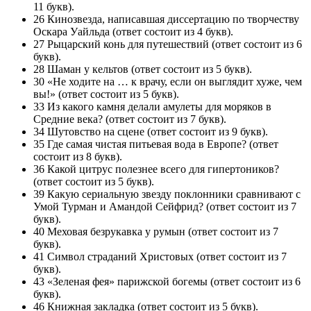
11 букв).
26 Кинозвезда, написавшая диссертацию по творчеству
Оскара Уайльда (ответ состоит из 4 букв).
27 Рыцарский конь для путешествий (ответ состоит из 6
букв).
28 Шаман у кельтов (ответ состоит из 5 букв).
30 «Не ходите на … к врачу, если он выглядит хуже, чем
вы!» (ответ состоит из 5 букв).
33 Из какого камня делали амулеты для моряков в
Средние века? (ответ состоит из 7 букв).
34 Шутовство на сцене (ответ состоит из 9 букв).
35 Где самая чистая питьевая вода в Европе? (ответ
состоит из 8 букв).
36 Какой цитрус полезнее всего для гипертоников?
(ответ состоит из 5 букв).
39 Какую сериальную звезду поклонники сравнивают с
Умой Турман и Амандой Сейфрид? (ответ состоит из 7
букв).
40 Меховая безрукавка у румын (ответ состоит из 7
букв).
41 Символ страданий Христовых (ответ состоит из 7
букв).
43 «Зеленая фея» парижской богемы (ответ состоит из 6
букв).
46 Книжная закладка (ответ состоит из 5 букв).