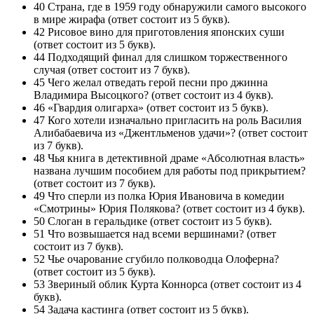
40 Страна, где в 1959 году обнаружили самого высокого
в мире жирафа (ответ состоит из 5 букв).
42 Рисовое вино для приготовления японских суши
(ответ состоит из 5 букв).
44 Подходящий финал для слишком торжественного
случая (ответ состоит из 7 букв).
45 Чего желал отведать герой песни про джинна
Владимира Высоцкого? (ответ состоит из 4 букв).
46 «Гвардия олигарха» (ответ состоит из 5 букв).
47 Кого хотели изначально пригласить на роль Василия
Алибабаевича из «Джентльменов удачи»? (ответ состоит
из 7 букв).
48 Чья книга в детективной драме «Абсолютная власть»
названа лучшим пособием для работы под прикрытием?
(ответ состоит из 7 букв).
49 Что сперли из полка Юрия Ивановича в комедии
«Смотрины» Юрия Полякова? (ответ состоит из 4 букв).
50 Слоган в геральдике (ответ состоит из 5 букв).
51 Что возвышается над всеми вершинами? (ответ
состоит из 7 букв).
52 Чье очарование сгубило полководца Олоферна?
(ответ состоит из 5 букв).
53 Звериный облик Курта Коннорса (ответ состоит из 4
букв).
54 Задача кастинга (ответ состоит из 5 букв).