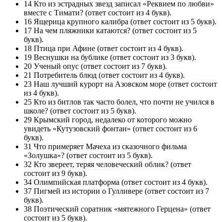
14 Кто из эстрадных звезд записал «Реквием по любви»
вместе с Тимати? (ответ состоит из 4 букв).
16 Ящерица крупного калибра (ответ состоит из 5 букв).
17 На чем пляжники катаются? (ответ состоит из 5
букв).
18 Птица при Афине (ответ состоит из 4 букв).
19 Веснушки на бублике (ответ состоит из 3 букв).
20 Ученый опус (ответ состоит из 7 букв).
21 Потребитель блюд (ответ состоит из 4 букв).
23 Наш лучший курорт на Азовском море (ответ состоит
из 4 букв).
25 Кто из битлов так часто болел, что почти не учился в
школе? (ответ состоит из 5 букв).
29 Крымский город, недалеко от которого можно
увидеть «Кутузовский фонтан» (ответ состоит из 6
букв).
31 Что примеряет Мачеха из сказочного фильма
«Золушка»? (ответ состоит из 5 букв).
32 Кто звереет, теряя человеческий облик? (ответ
состоит из 9 букв).
34 Олимпийская платформа (ответ состоит из 4 букв).
37 Пигмей из истории о Гулливере (ответ состоит из 7
букв).
38 Поэтический соратник «мятежного Герцена» (ответ
состоит из 5 букв).