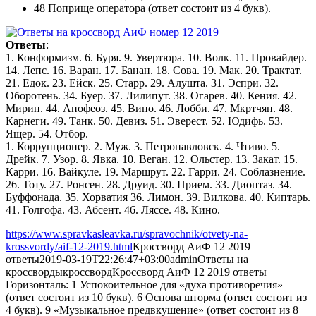
48 Поприще оператора (ответ состоит из 4 букв).
Ответы
:
1. Конформизм. 6. Буря. 9. Увертюра. 10. Волк. 11. Провайдер.
14. Лепс. 16. Варан. 17. Банан. 18. Сова. 19. Мак. 20. Трактат.
21. Едок. 23. Ейск. 25. Старр. 29. Алушта. 31. Эспри. 32.
Оборотень. 34. Буер. 37. Лилипут. 38. Огарев. 40. Кения. 42.
Мирин. 44. Апофеоз. 45. Вино. 46. Лобби. 47. Мкртчян. 48.
Карнеги. 49. Танк. 50. Девиз. 51. Эверест. 52. Юдифь. 53.
Ящер. 54. Отбор.
1. Коррупционер. 2. Муж. 3. Петропавловск. 4. Чтиво. 5.
Дрейк. 7. Узор. 8. Явка. 10. Веган. 12. Ольстер. 13. Закат. 15.
Карри. 16. Вайкуле. 19. Маршрут. 22. Гарри. 24. Соблазнение.
26. Тоту. 27. Ронсен. 28. Друид. 30. Прием. 33. Диоптаз. 34.
Буффонада. 35. Хорватия 36. Лимон. 39. Вилкова. 40. Киптарь.
41. Голгофа. 43. Абсент. 46. Ляссе. 48. Кино.
https://www.spravkasleavka.ru/spravochnik/otvety-na-
krossvordy/aif-12-2019.html
Кроссворд АиФ 12 2019
ответы
2019-03-19T22:26:47+03:00
admin
Ответы на
кроссворды
кроссворд
Кроссворд АиФ 12 2019 ответы
Горизонталь: 1 Успокоительное для «духа противоречия»
(ответ состоит из 10 букв). 6 Основа шторма (ответ состоит из
4 букв). 9 «Музыкальное предвкушение» (ответ состоит из 8