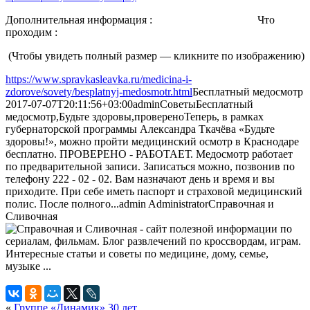
Дополнительная информация : Что
проходим :
(Чтобы увидеть полный размер — кликните по изображению)
https://www.spravkasleavka.ru/medicina-i-
zdorove/sovety/besplatnyj-medosmotr.html
Бесплатный медосмотр
2017-07-07T20:11:56+03:00
admin
Советы
Бесплатный
медосмотр,Будьте здоровы,проверено
Теперь, в рамках
губернаторской программы Александра Ткачёва «Будьте
здоровы!», можно пройти медицинский осмотр в Краснодаре
бесплатно. ПРОВЕРЕНО - РАБОТАЕТ. Медосмотр работает
по предварительной записи. Записаться можно, позвонив по
телефону 222 - 02 - 02. Вам назначают день и время и вы
приходите. При себе иметь паспорт и страховой медицинский
полис. После полного...
admin
Administrator
Справочная и
Сливочная
«
Группе «Динамик» 30 лет