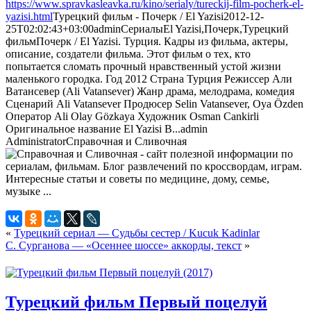
https://www.spravkasleavka.ru/kino/serialy/tureckij-film-pocherk-el-
yazisi.html
Турецкий фильм - Почерк / El Yazisi
2012-12-
25T02:02:43+03:00
admin
Сериалы
El Yazisi,Почерк,Турецкий
фильм
Почерк / El Yazisi. Турция. Кадры из фильма, актеры,
описание, создатели фильма. Этот фильм о тех, кто
попытается сломать прочный нравственный устой жизни
маленького городка. Год 2012 Страна Турция Режиссер Али
Ватансевер (Ali Vatansever) Жанр драма, мелодрама, комедия
Cценарий Ali Vatansever Продюсер Selin Vatansever, Oya Özden
Оператор Ali Olay Gözkaya Художник Osman Cankirli
Оригинальное название El Yazisi В...
admin
Administrator
Справочная и Сливочная
«
Турецкий сериал — Судьбы сестер / Kucuk Kadinlar
С. Сурганова — «Осеннее шоссе» аккорды, текст
»
Турецкий фильм Первый поцелуй