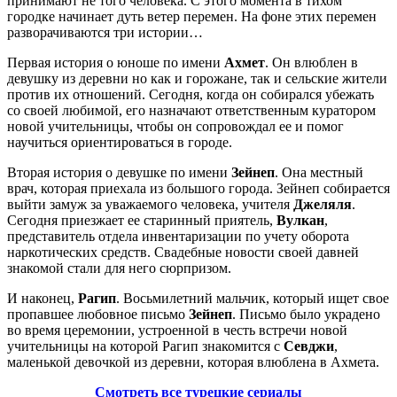
принимают не того человека. С этого момента в тихом
городке начинает дуть ветер перемен. На фоне этих перемен
разворачиваются три истории…
Первая история о юноше по имени
Ахмет
. Он влюблен в
девушку из деревни но как и горожане, так и сельские жители
против их отношений. Сегодня, когда он собирался убежать
со своей любимой, его назначают ответственным куратором
новой учительницы, чтобы он сопровождал ее и помог
научиться ориентироваться в городе.
Вторая история о девушке по имени
Зейнеп
. Она местный
врач, которая приехала из большого города. Зейнеп собирается
выйти замуж за уважаемого человека, учителя
Джеляля
.
Сегодня приезжает ее старинный приятель,
Вулкан
,
представитель отдела инвентаризации по учету оборота
наркотических средств. Свадебные новости своей давней
знакомой стали для него сюрпризом.
И наконец,
Рагип
. Восьмилетний мальчик, который ищет свое
пропавшее любовное письмо
Зейнеп
. Письмо было украдено
во время церемонии, устроенной в честь встречи новой
учительницы на которой Рагип знакомится с
Севджи
,
маленькой девочкой из деревни, которая влюблена в Ахмета.
Смотреть все турецкие сериалы