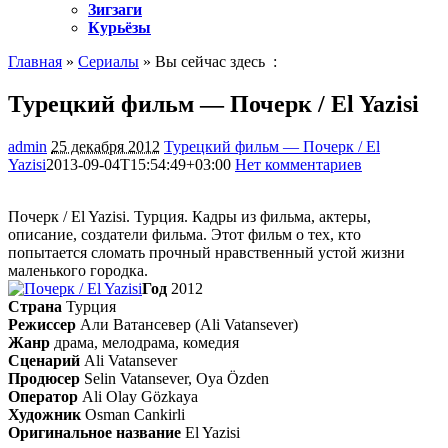
Зигзаги
Курьёзы
Главная
»
Сериалы
» Вы сейчас здесь :
Турецкий фильм — Почерк / El Yazisi
admin
25 декабря 2012
Турецкий фильм — Почерк / El
Yazisi
2013-09-04T15:54:49+03:00
Нет комментариев
1526
Почерк / El Yazisi. Турция. Кадры из фильма, актеры,
описание, создатели фильма. Этот фильм о тех, кто
попытается сломать прочный нравственный устой жизни
маленького городка.
Год
2012
Страна
Турция
Режиссер
Али Ватансевер (Ali Vatansever)
Жанр
драма, мелодрама, комедия
Cценарий
Ali Vatansever
Продюсер
Selin Vatansever, Oya Özden
Оператор
Ali Olay Gözkaya
Художник
Osman Cankirli
Оригинальное название
El Yazisi