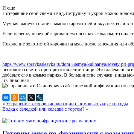
И еще
Потерявшие свой свежий вид, петрушку и укроп можно положит
Мучная выпечка станет намного ароматней и вкуснее, если в т
Если печенку перед обжариванием посыпать сахаром, то она ст
Появление золотистой корочки на мясе после запекания или об
https://www.spravkasleavka.ru/dom-i-semya/kulinariya/sovety-pri-prig
несколько советов при приготовлении пищи. Это далеко не все 
добавьте его в комментариях. В большинстве случаев, пища мо
и Сливочная
«
Устранение засоров канализации с помощью уксуса и соды
Водка с селедкой или селедка с тортом?
»
Готовим мясо по-французски с розмари