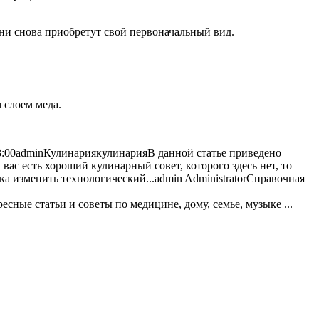
ни снова приобретут свой первоначальный вид.
 слоем меда.
:00
admin
Кулинария
кулинария
В данной статье приведено
вас есть хороший кулинарный совет, которого здесь нет, то
ка изменить технологический...
admin
Administrator
Справочная