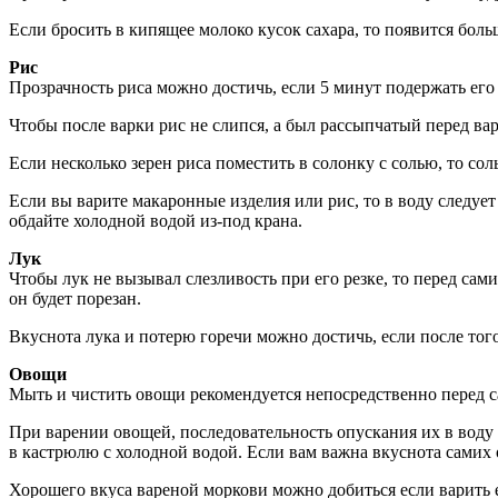
Если бросить в кипящее молоко кусок сахара, то появится боль
Рис
Прозрачность риса можно достичь, если 5 минут подержать его
Чтобы после варки рис не слипся, а был рассыпчатый перед вар
Если несколько зерен риса поместить в солонку с солью, то сол
Если вы варите макаронные изделия или рис, то в воду следует
обдайте холодной водой из-под крана.
Лук
Чтобы лук не вызывал слезливость при его резке, то перед сам
он будет порезан.
Вкуснота лука и потерю горечи можно достичь, если после того
Овощи
Мыть и чистить овощи рекомендуется непосредственно перед 
При варении овощей, последовательность опускания их в воду з
в кастрюлю с холодной водой. Если вам важна вкуснота самих о
Хорошего вкуса вареной моркови можно добиться если варить е