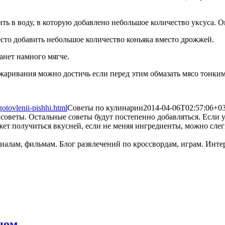
ь в воду, в которую добавлено небольшое количество уксуса. О
есто добавить небольшое количество коньяка вместо дрожжей.
анет намного мягче.
жаривания можно достичь если перед этим обмазать мясо тонким
otovlenii-pishhi.html
Советы по кулинарии
2014-04-06T02:57:06+03
советы. Остальные советы будут постепенно добавляться. Если у 
жет получиться вкусней, если не меняя ингредиенты, можно слег
ном