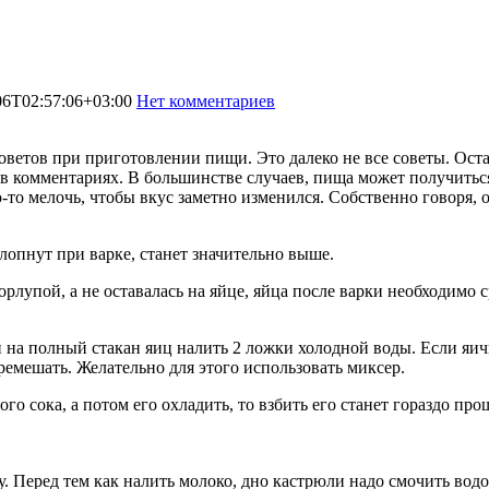
06T02:57:06+03:00
Нет комментариев
1080
оветов при приготовлении пищи. Это далеко не все советы. Оста
го в комментариях. В большинстве случаев, пища может получить
-то мелочь, чтобы вкус заметно изменился. Собственно говоря,
 лопнут при варке, станет значительно выше.
рлупой, а не оставалась на яйце, яйца после варки необходимо с
 на полный стакан яиц налить 2 ложки холодной воды. Если яичн
мешать. Желательно для этого использовать миксер.
 сока, а потом его охладить, то взбить его станет гораздо прощ
 Перед тем как налить молоко, дно кастрюли надо смочить водо