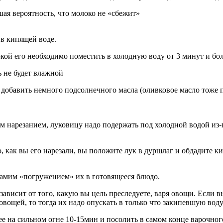
шая вероятность, что молоко не «сбежит»
 в кипящей воде.
кой его необходимо поместить в холодную воду от 3 минут и боле
ь не будет влажной
 добавить немного подсолнечного масла (оливковое масло тоже по
им нарезанием, луковицу надо подержать под холодной водой из-
, как вы его нарезали, вы положите лук в дуршлаг и обдадите к
самим «погружением» их в готовящееся блюдо.
ависит от того, какую вы цель преследуете, варя овощи. Если вы
вощей, то тогда их надо опускать в только что закипевшую воду
е на сильном огне 10-15мин и посолить в самом конце варочног