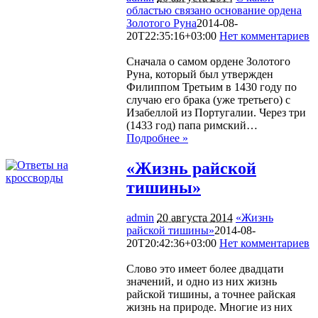
областью связано основание ордена
Золотого Руна
2014-08-
20T22:35:16+03:00
Нет комментариев
1099
Сначала о самом ордене Золотого
Руна, который был утвержден
Филиппом Третьим в 1430 году по
случаю его брака (уже третьего) с
Изабеллой из Португалии. Через три
(1433 год) папа римский…
Подробнее »
«Жизнь райской
тишины»
admin
20 августа 2014
«Жизнь
райской тишины»
2014-08-
20T20:42:36+03:00
Нет комментариев
978
Слово это имеет более двадцати
значений, и одно из них жизнь
райской тишины, а точнее райская
жизнь на природе. Многие из них