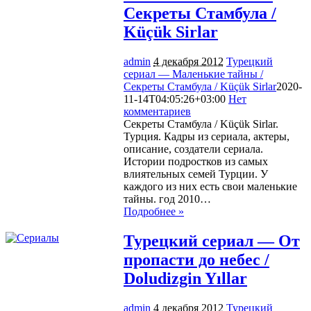
Секреты Стамбула /
Küçük Sirlar
admin
4 декабря 2012
Турецкий
сериал — Маленькие тайны /
Секреты Стамбула / Küçük Sirlar
2020-
11-14T04:05:26+03:00
Нет
комментариев
1715
Секреты Стамбула / Küçük Sirlar.
Турция. Кадры из сериала, актеры,
описание, создатели сериала.
Истории подростков из самых
влиятельных семей Турции. У
каждого из них есть свои маленькие
тайны. год 2010…
Подробнее »
Турецкий сериал — От
пропасти до небес /
Doludizgin Yıllar
admin
4 декабря 2012
Турецкий