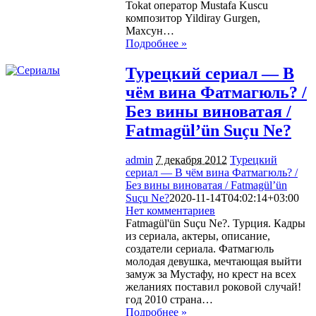
Tokat оператор Mustafa Kuscu
композитор Yildiray Gurgen,
Махсун…
Подробнее »
Турецкий сериал — В
чём вина Фатмагюль? /
Без вины виноватая /
Fatmagül’ün Suçu Ne?
admin
7 декабря 2012
Турецкий
сериал — В чём вина Фатмагюль? /
Без вины виноватая / Fatmagül’ün
Suçu Ne?
2020-11-14T04:02:14+03:00
Нет комментариев
2475
Fatmagül'ün Suçu Ne?. Турция. Кадры
из сериала, актеры, описание,
создатели сериала. Фатмагюль
молодая девушка, мечтающая выйти
замуж за Мустафу, но крест на всех
желаниях поставил роковой случай!
год 2010 страна…
Подробнее »