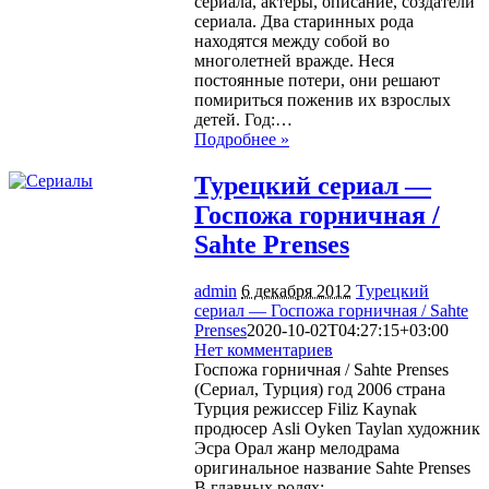
сериала, актеры, описание, создатели
сериала. Два старинных рода
находятся между собой во
многолетней вражде. Неся
постоянные потери, они решают
помириться поженив их взрослых
детей. Год:…
Подробнее »
Турецкий сериал —
Госпожа горничная /
Sahte Prenses
admin
6 декабря 2012
Турецкий
сериал — Госпожа горничная / Sahte
Prenses
2020-10-02T04:27:15+03:00
Нет комментариев
1998
Госпожа горничная / Sahte Prenses
(Сериал, Турция) год 2006 страна
Турция режиссер Filiz Kaynak
продюсер Asli Oyken Taylan художник
Эсра Орал жанр мелодрама
оригинальное название Sahte Prenses
В главных ролях:…