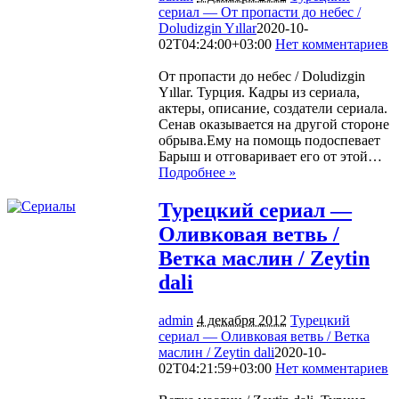
сериал — От пропасти до небес /
Doludizgin Yıllar
2020-10-
02T04:24:00+03:00
Нет комментариев
2184
От пропасти до небес / Doludizgin
Yıllar. Турция. Кадры из сериала,
актеры, описание, создатели сериала.
Сенав оказывается на другой стороне
обрыва.Ему на помощь подоспевает
Барыш и отговаривает его от этой…
Подробнее »
Турецкий сериал —
Оливковая ветвь /
Ветка маслин / Zeytin
dali
admin
4 декабря 2012
Турецкий
сериал — Оливковая ветвь / Ветка
маслин / Zeytin dali
2020-10-
02T04:21:59+03:00
Нет комментариев
2042