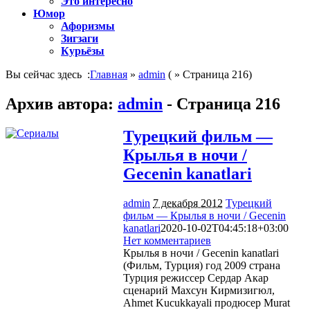
Это интересно
Юмор
Афоризмы
Зигзаги
Курьёзы
Вы сейчас здесь :
Главная
»
admin
( » Страница 216)
Архив автора:
admin
- Страница 216
Турецкий фильм —
Крылья в ночи /
Gecenin kanatlari
admin
7 декабря 2012
Турецкий
фильм — Крылья в ночи / Gecenin
kanatlari
2020-10-02T04:45:18+03:00
Нет комментариев
1730
Крылья в ночи / Gecenin kanatlari
(Фильм, Турция) год 2009 страна
Турция режиссер Сердар Акар
сценарий Махсун Кирмизигюл,
Ahmet Kucukkayali продюсер Murat